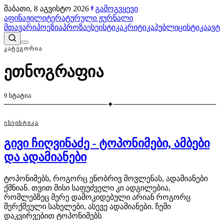
შაბათი, 8 აგვისტო 2026
გამოგვყევი
აფინაჟი
ლიტერატურული ჟურნალი
მთავარი
პოეზია
პროზა
ესეისტიკა
კრიტიკა
პუბლიცისტიკა
ავ
ᲙᲐᲢᲔᲒᲝᲠᲘᲐ
ეთნოგრაფია
9
სტატია
✦
ᲔᲡᲔᲘᲡᲢᲘᲙᲐ
გივი ჩიღვინაძე - ტოპონიმები, ამბები
და ადამიანები
ტოპონიმებს, როგორც ენობრივ მოვლენას, ადამიანები
ქმნიან. თვით მისი საფუძველი კი ადგილებია,
რომლებზეც მერე დამოკიდებული არიან როგორც
შერქმეული სახელები, ასევე ადამიანები. ჩემი
დაკვირვებით ტოპონიმებს