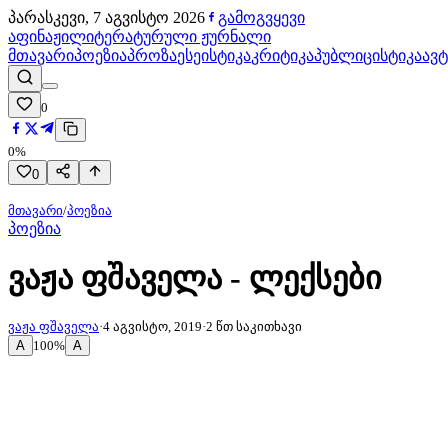
პარასკევი, 7 აგვისტო 2026
გამოგვყევი
აფინაჟი
ლიტერატურული ჟურნალი
მთავარი
პოეზია
პროზა
ესეისტიკა
კრიტიკა
პუბლიცისტიკა
ავ
0
0
%
0
მთავარი
/
პოეზია
პოეზია
ვაჟა ფშაველა - ლექსები
ვაჟა ფშაველა
·
4 აგვისტო, 2019
·
2
წთ საკითხავი
A
A
100
%