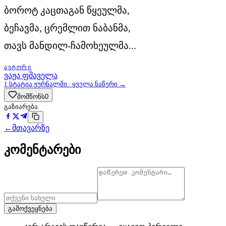
ბოროტ კაცთაგან წყეულმა,
ბეჩავმა, ცრემლით ნაბანმა,
თავს მანდილ-ჩამოხეულმა...
ᲐᲕᲢᲝᲠᲘ
ვაჟა ფშაველა
1
სტატია ჟურნალში · ყველა ნაწერი →
მომწონს
0
გაზიარება
←
მთავარზე
კომენტარები
გამოქვეყნება