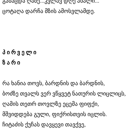
გაბაცდა ღამე...კვლავ დღე ახალი...
ცოტაღა დარჩა მზის ამოსვლამდე.
პ ი რ ვ ე ლ ი
ზ ა რ ი
რა ხანია თოვს, ბარდნის და ბარდნის,
ბოძზე თვალს ვერ ვწყვეტ ნათურის ლიცლიცს,
ღამის თეთრ თოვლზე ეცემა ფიფქი,
მშვიდდება გული, ფიქრისთვის იცლის.
ჩიტაძის ქუჩას დავყევი თავქვე,