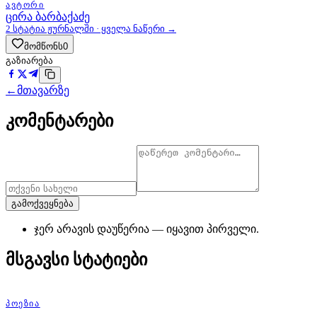
ᲐᲕᲢᲝᲠᲘ
ცირა ბარბაქაძე
2
სტატია ჟურნალში · ყველა ნაწერი →
მომწონს
0
გაზიარება
←
მთავარზე
კომენტარები
გამოქვეყნება
ჯერ არავის დაუწერია — იყავით პირველი.
მსგავსი სტატიები
ᲞᲝᲔᲖᲘᲐ