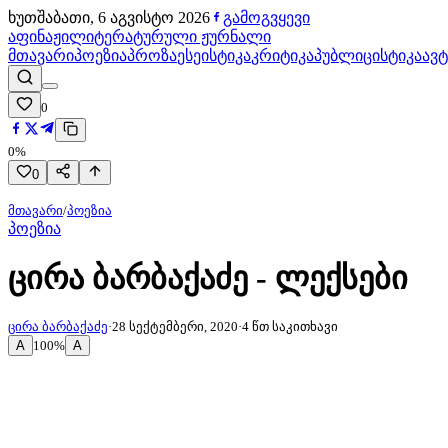
ხუთშაბათი, 6 აგვისტო 2026
გამოგვყევი
აფინაჟი
ლიტერატურული ჟურნალი
მთავარი
პოეზია
პროზა
ესეისტიკა
კრიტიკა
პუბლიცისტიკა
ავ
0
0
%
0
მთავარი
/
პოეზია
პოეზია
ცირა ბარბაქაძე - ლექსები
ცირა ბარბაქაძე
·
28 სექტემბერი, 2020
·
4
წთ საკითხავი
A
A
100
%