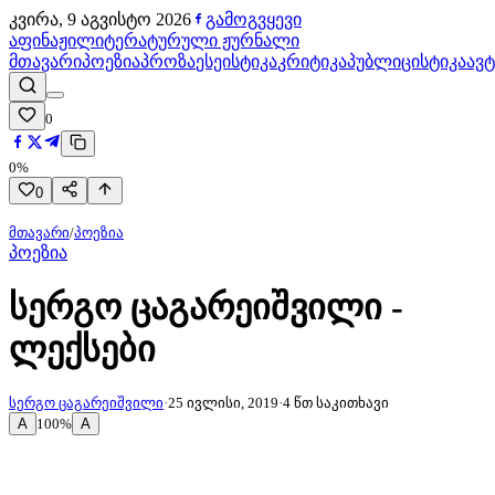
კვირა, 9 აგვისტო 2026
გამოგვყევი
აფინაჟი
ლიტერატურული ჟურნალი
მთავარი
პოეზია
პროზა
ესეისტიკა
კრიტიკა
პუბლიცისტიკა
ავ
0
0
%
0
მთავარი
/
პოეზია
პოეზია
სერგო ცაგარეიშვილი -
ლექსები
სერგო ცაგარეიშვილი
·
25 ივლისი, 2019
·
4
წთ საკითხავი
A
A
100
%