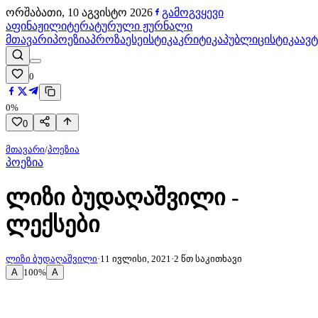
ორშაბათი, 10 აგვისტო 2026
გამოგვყევი
აფინაჟი
ლიტერატურული ჟურნალი
მთავარი
პოეზია
პროზა
ესეისტიკა
კრიტიკა
პუბლიცისტიკა
ავ
0
0
%
0
მთავარი
/
პოეზია
პოეზია
ლიზი ბუდაღაშვილი -
ლექსები
ლიზი ბუდაღაშვილი
·
11 ივლისი, 2021
·
2
წთ საკითხავი
A
A
100
%